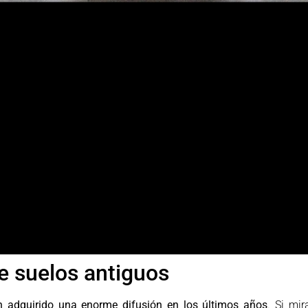
e suelos antiguos
n adquirido una enorme difusión en los últimos años
. Si mi