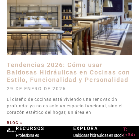
Tendencias 2026: Cómo usar
Baldosas Hidráulicas en Cocinas con
Estilo, Funcionalidad y Personalidad
29 DE ENERO DE 2026
El diseño de cocinas está viviendo una renovación
profunda: ya no es solo un espacio funcional, sino el
corazón estético del hogar, un área en
BLOG »
RECURSOS
EXPLORA
T:
(+34)
Profesionales
Baldosas hidráulicas en stock