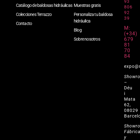
93
Catálogo de baldosas hidráulicas
Muestras gratis
806
92
Colecciones Terrazzo
Personaliza tu baldosa
39
hidráulica
Contacto
M:
Blog
(+34)
679
Sobre nosotros
81
70
84
expo@
Showr
–
Déu
i
Mata
62,
08029
Barcel
Showr
Fábric
y