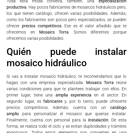
Toda esta moda conlleva, también, una
especialización
productiva
. Hay pocos fabricantes de mosaicos hidráulicos pero,
los que tienen catálogo, ofrecen varias posibilidades. Además,
como los fabricantes son pocos pero especializados, se pueden
ofrecer
precios competitivos
. Ese es el valor añadido que te
ofrecemos en
Mosaics Torra
. Somos diferentes porque
ofrecemos varias posibilidades.
Quién puede instalar
mosaico hidráulico
Si vas a instalar mosaico hidráulico, te recomendamos que lo
hagas con una empresa especializada.
Mosaics Torra
reúne
varias condiciones para que te plantees trabajar con ellos. En
primer lugar, tiene una
amplia experiencia
en el sector. En
segundo lugar, es
fabricante
y, por lo tanto, puede ofrecerte
precios competitivos. Además, cuenta con un
catálogo
amplio
para personalizar el mosaico que quieras instalar.
Finalmente, cuenta con personal para la
instalación
. De esta
forma, se realiza todo el ciclo y se evitan duplicidades y trámites
engorrosos. Todos estos elementos nos convierten en una