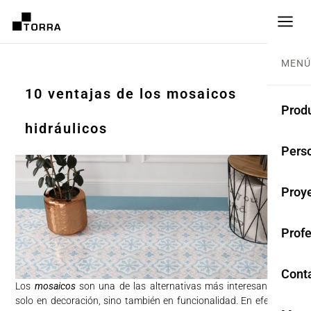
MENÚ
10 ventajas de los mosaicos
Prod
hidráulicos
SUEL
Pers
Cole
Proy
Bald
Prof
Rest
Anti
Cont
Los
mosaicos
son una de las alternativas más interesantes no
solo en decoración, sino también en funcionalidad. En efecto, ni
TER