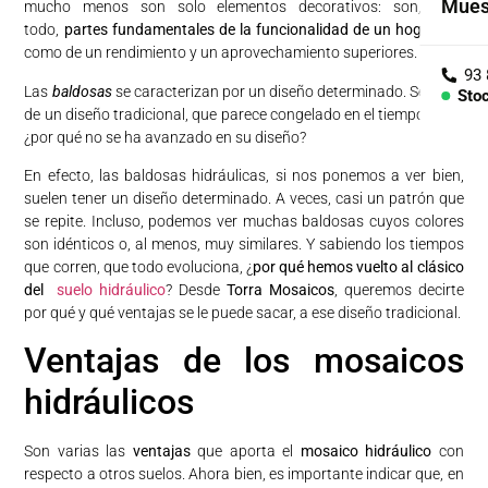
Mues
mucho menos son solo elementos decorativos: son, ante
Cole
todo,
partes fundamentales de la funcionalidad de un hogar
, así
como de un rendimiento y un aprovechamiento superiores.
Árid
Las
baldosas
se caracterizan por un diseño determinado. Se trata
Sto
de un diseño tradicional, que parece congelado en el tiempo. Pero
Con
¿por qué no se ha avanzado en su diseño?
En efecto, las baldosas hidráulicas, si nos ponemos a ver bien,
PIEZ
suelen tener un diseño determinado. A veces, casi un patrón que
Lav
se repite. Incluso, podemos ver muchas baldosas cuyos colores
son idénticos o, al menos, muy similares. Y sabiendo los tiempos
Enci
que corren, que todo evoluciona, ¿
por qué hemos vuelto al clásico
del
suelo hidráulico
? Desde
Torra Mosaicos
, queremos decirte
por qué y qué ventajas se le puede sacar, a ese diseño tradicional.
Bañe
Ventajas de los mosaicos
Barr
hidráulicos
Son varias las
ventajas
que aporta el
mosaico hidráulico
con
respecto a otros suelos. Ahora bien, es importante indicar que, en